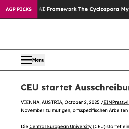
ntier AI Framework
The Cyclospora Mystery: Ho
AGP PICKS
Menu
CEU startet Ausschreib
VIENNA, AUSTRIA, October 2, 2025 /
EINPresswi
November zu mutigen, ortsspezifischen Arbeiten ei
Die
Central European University
(CEU) startet ei