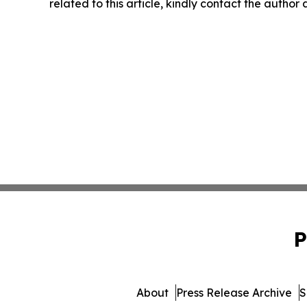
related to this article, kindly contact the author
P
About
Press Release Archive
S