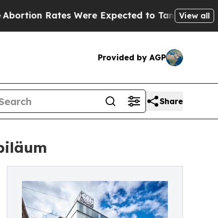
 Rates Were Expected to Tank After Roe v. Wade
View all
Provided by AGP
Share
biläum