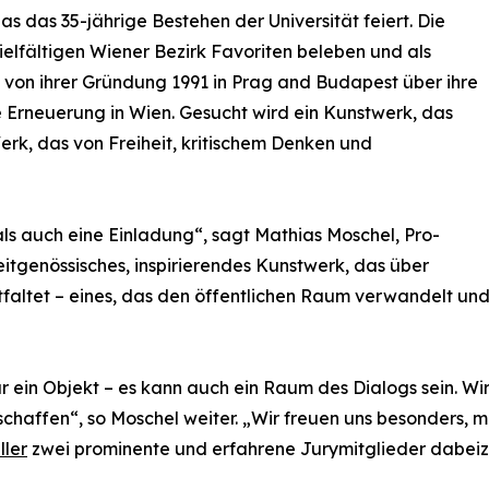
s das 35-jährige Bestehen der Universität feiert. Die
ielfältigen Wiener Bezirk Favoriten beleben und als
 von ihrer Gründung 1991 in Prag and Budapest über ihre
 Erneuerung in Wien. Gesucht wird ein Kunstwerk, das
erk, das von Freiheit, kritischem Denken und
als auch eine Einladung“, sagt Mathias Moschel, Pro-
itgenössisches, inspirierendes Kunstwerk, das über
altet – eines, das den öffentlichen Raum verwandelt und 
ur ein Objekt – es kann auch ein Raum des Dialogs sein. W
affen“, so Moschel weiter. „Wir freuen uns besonders, mi
ller
zwei prominente und erfahrene Jurymitglieder dabei