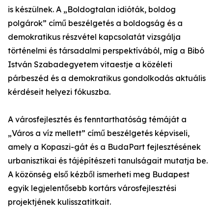
is készülnek. A „Boldogtalan idióták, boldog
polgárok” című beszélgetés a boldogság és a
demokratikus részvétel kapcsolatát vizsgálja
történelmi és társadalmi perspektívából, míg a Bibó
István Szabadegyetem vitaestje a közéleti
párbeszéd és a demokratikus gondolkodás aktuális
kérdéseit helyezi fókuszba.
A városfejlesztés és fenntarthatóság témáját a
„Város a víz mellett” című beszélgetés képviseli,
amely a Kopaszi-gát és a BudaPart fejlesztésének
urbanisztikai és tájépítészeti tanulságait mutatja be.
A közönség első kézből ismerheti meg Budapest
egyik legjelentősebb kortárs városfejlesztési
projektjének kulisszatitkait.