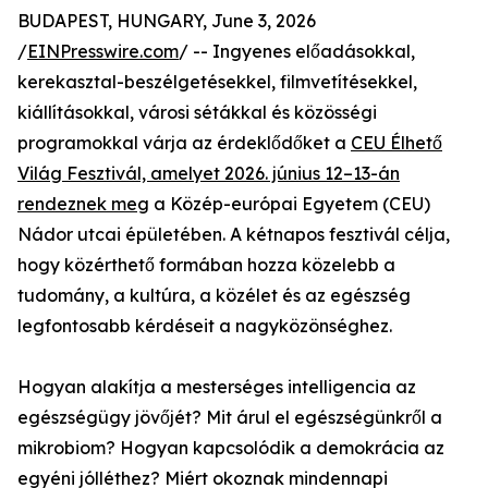
BUDAPEST, HUNGARY, June 3, 2026
/
EINPresswire.com
/ -- Ingyenes előadásokkal,
kerekasztal-beszélgetésekkel, filmvetítésekkel,
kiállításokkal, városi sétákkal és közösségi
programokkal várja az érdeklődőket a
CEU Élhető
Világ Fesztivál, amelyet 2026. június 12–13-án
rendeznek meg
a Közép-európai Egyetem (CEU)
Nádor utcai épületében. A kétnapos fesztivál célja,
hogy közérthető formában hozza közelebb a
tudomány, a kultúra, a közélet és az egészség
legfontosabb kérdéseit a nagyközönséghez.
Hogyan alakítja a mesterséges intelligencia az
egészségügy jövőjét? Mit árul el egészségünkről a
mikrobiom? Hogyan kapcsolódik a demokrácia az
egyéni jólléthez? Miért okoznak mindennapi