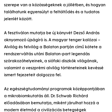
szerepe van a közösségeknek a jóllétben, és hogyan
találhatunk egyensúlyt a feltöltődés és a tudatos
jelenlét között.
A fesztiválon mutatja be új könyvét Dezső András
oknyomozó újságíró is. A magyar tenger kalózai –
Alvilág és felvilág a Balaton partján című kötete a
rendszerváltás utáni Balaton-part legendás
szórakozóhelyeinek, a siófoki diszkók világának,
valamint a veszprémi alvilág történeteinek kevéssé
ismert fejezeteit dolgozza fel.
Az egészségtudományi programok középpontjában
a mikrobiomkutatás áll. Dr. Schwab Richárd
előadásában bemutatja, miként járulhat hozzá a
modern életmód a civilizációs betegségek