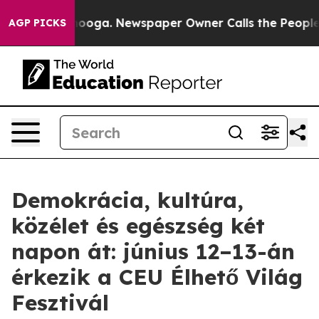
Chattanooga. Newspaper Owner Calls the People Abrup
AGP PICKS
Demokrácia, kultúra,
közélet és egészség két
napon át: június 12–13-án
érkezik a CEU Élhető Világ
Fesztivál